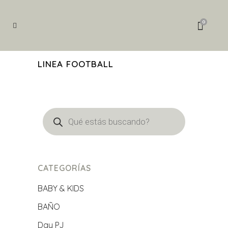
Búsqueda
de
0
productos
LINEA FOOTBALL
Búsqueda
de
productos
CATEGORÍAS
BABY & KIDS
BAÑO
Day PJ