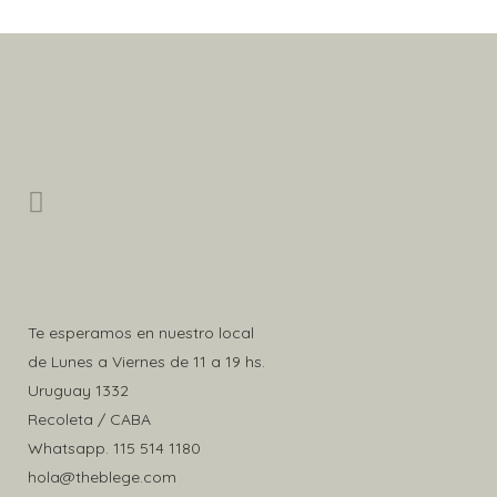
Te esperamos en nuestro local
de Lunes a Viernes de 11 a 19 hs.
Uruguay 1332
Recoleta / CABA
Whatsapp.
115 514 1180
hola@theblege.com