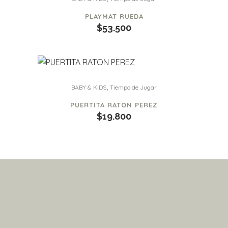
PLAYMAT RUEDA
$
53.500
Este
,
BABY & KIDS
Tiempo de Jugar
producto
tiene
PUERTITA RATON PEREZ
$
19.800
múltiples
variantes.
Las
opciones
se
pueden
elegir
en
la