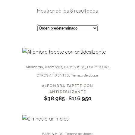
Mostrando los 8 resultados
Este
,
,
,
,
Alfombras
Alfombras
BABY & KIDS
DORMITORIO
producto
,
OTROS AMBIENTES
Tiempo de Jugar
tiene
múltiples
ALFOMBRA TAPETE CON
variantes.
ANTIDESLIZANTE
$
38.985
$
116.950
Rango
-
Las
de
opciones
precios:
se
desde
pueden
$38.985
elegir
,
BABY & KIDS
Tiempo de Jugar