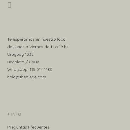
página
de
producto
Te esperamos en nuestro local
de Lunes a Viernes de 11 a 19 hs.
Uruguay 1332
Recoleta / CABA
Whatsapp.
115 514 1180
hola@theblege.com
+ INFO
Preguntas Frecuentes