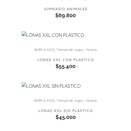
hasta
en
GIMNASIO ANIMALES
$116.950
la
$
69.800
página
de
producto
,
,
BABY & KIDS
Tiempo de Jugar
Verano
LONAS XXL CON PLASTICO
$
55.400
,
,
BABY & KIDS
Tiempo de Jugar
Verano
LONAS XXL SIN PLASTICO
$
45.000