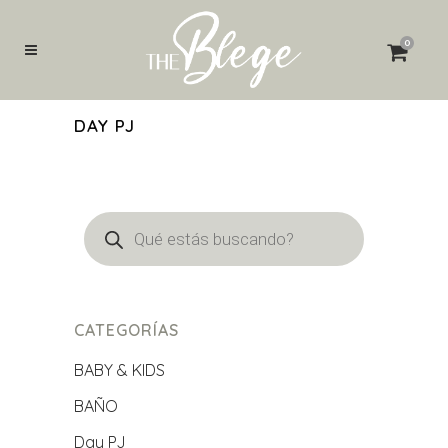
Búsqueda
de
0
productos
DAY PJ
Búsqueda
de
productos
CATEGORÍAS
BABY & KIDS
BAÑO
Day PJ