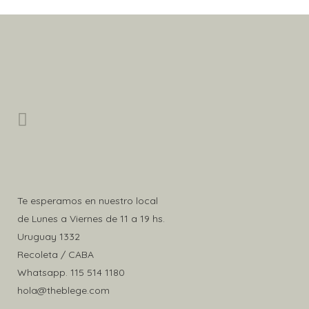
Te esperamos en nuestro local
de Lunes a Viernes de 11 a 19 hs.
Uruguay 1332
Recoleta / CABA
Whatsapp.
115 514 1180
hola@theblege.com