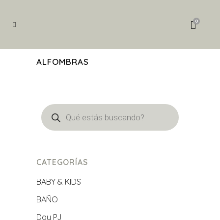
Búsqueda
de
0
productos
ALFOMBRAS
Búsqueda
de
productos
CATEGORÍAS
BABY & KIDS
BAÑO
Day PJ