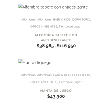
Este
,
,
,
,
Alfombras
Alfombras
BABY & KIDS
DORMITORIO
producto
,
OTROS AMBIENTES
Tiempo de Jugar
tiene
múltiples
ALFOMBRA TAPETE CON
variantes.
ANTIDESLIZANTE
$
38.985
$
116.950
Rango
-
Las
de
opciones
precios:
se
desde
pueden
$38.985
elegir
,
,
,
,
Alfombras
Alfombras
BABY & KIDS
DORMITORIO
hasta
en
,
OTROS AMBIENTES
Tiempo de Jugar
$116.950
la
MANTA DE JUEGO
página
$
43.300
de
producto