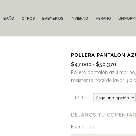
BAÑO
OTROS
BABY&KIDS
INVIERNO
VERANO
UNIFORM
POLLERA PANTALON AZ
$
47.000
$
50.370
Rango
-
de
Pollera pantalón azul marino,
precios:
resistente, fácil de lavar y pl
desde
$47.000
TALLE
hasta
$50.370
DEJANOS TU COMENTAR
Escribinos