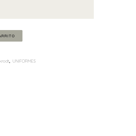
ARRITO
krodt
,
UNIFORMES