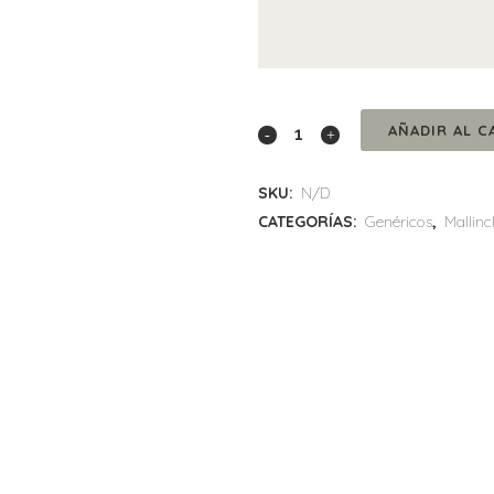
POLLERA
AÑADIR AL C
PANTALON
SKU:
N/D
AZUL
CATEGORÍAS:
Genéricos
,
Mallinc
MARINO
CON
TABLAS
quantity