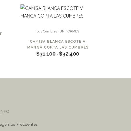
Este
,
Las Cumbres
UNIFORMES
T
producto
ango
CAMISA BLANCA ESCOTE V
tiene
MANGA CORTA LAS CUMBRES
e
múltiples
$
31.100
$
32.400
Rango
-
recios:
variantes.
de
esde
Las
precios:
35.500
opciones
desde
asta
se
$31.100
40.125
pueden
hasta
elegir
$32.400
en
 INFO
la
página
eguntas Frecuentes
de