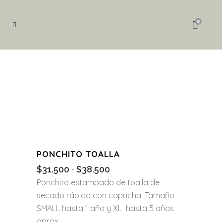
Búsqueda
de
0
productos
PONCHITO TOALLA
$
31.500
$
38.500
Rango
-
de
Ponchito estampado de toalla de
precios:
secado rápido con capucha. Tamaño
desde
SMALL hasta 1 año y XL hasta 5 años
$31.500
aprox.