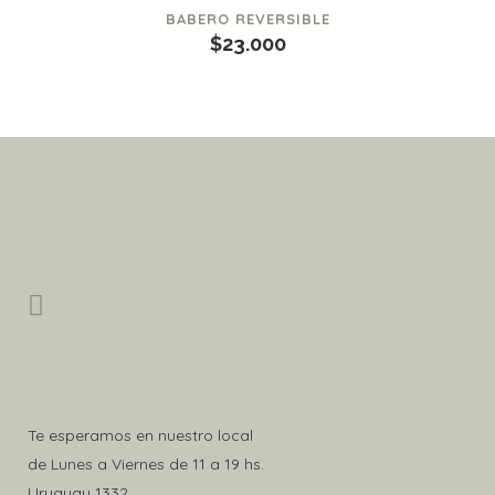
BABERO REVERSIBLE
$
23.000
Te esperamos en nuestro local
de Lunes a Viernes de 11 a 19 hs.
Uruguay 1332