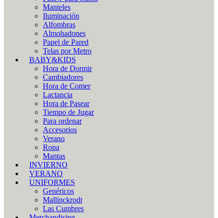
Manteles
Iluminación
Alfombras
Almohadones
Papel de Pared
Telas por Metro
BABY&KIDS
Hora de Dormir
Cambiadores
Hora de Comer
Lactancia
Hora de Pasear
Tiempo de Jugar
Para ordenar
Accesorios
Verano
Ropa
Mantas
INVIERNO
VERANO
UNIFORMES
Genéricos
Mallinckrodt
Las Cumbres
Merchandising