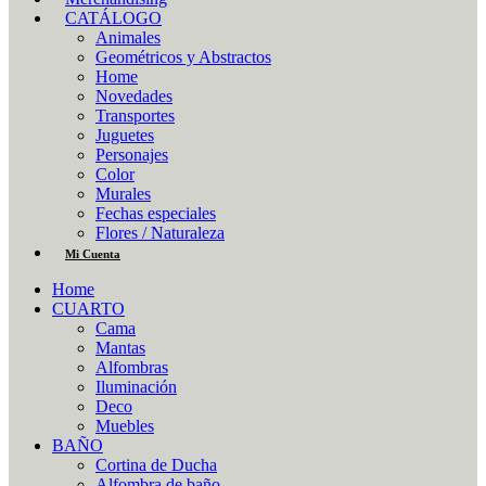
CATÁLOGO
Animales
Geométricos y Abstractos
Home
Novedades
Transportes
Juguetes
Personajes
Color
Murales
Fechas especiales
Flores / Naturaleza
Mi Cuenta
Home
CUARTO
Cama
Mantas
Alfombras
Iluminación
Deco
Muebles
BAÑO
Cortina de Ducha
Alfombra de baño