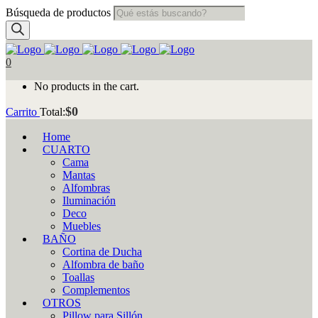
Búsqueda de productos
0
No products in the cart.
$
0
Carrito
Total:
Home
CUARTO
Cama
Mantas
Alfombras
Iluminación
Deco
Muebles
BAÑO
Cortina de Ducha
Alfombra de baño
Toallas
Complementos
OTROS
Pillow para Sillón