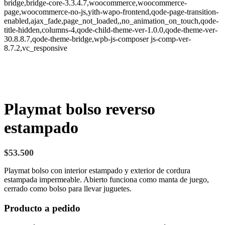
bridge,bridge-core-3.3.4.7,woocommerce,woocommerce-
page,woocommerce-no-js,yith-wapo-frontend,qode-page-transition-
enabled,ajax_fade,page_not_loaded,,no_animation_on_touch,qode-
title-hidden,columns-4,qode-child-theme-ver-1.0.0,qode-theme-ver-
30.8.8.7,qode-theme-bridge,wpb-js-composer js-comp-ver-
8.7.2,vc_responsive
Playmat bolso reverso
estampado
$
53.500
Playmat bolso con interior estampado y exterior de cordura
estampada impermeable. Abierto funciona como manta de juego,
cerrado como bolso para llevar juguetes.
Producto a pedido