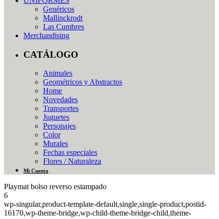
UNIFORMES
Genéricos
Mallinckrodt
Las Cumbres
Merchandising
CATÁLOGO
Animales
Geométricos y Abstractos
Home
Novedades
Transportes
Juguetes
Personajes
Color
Murales
Fechas especiales
Flores / Naturaleza
Mi Cuenta
Playmat bolso reverso estampado
6
wp-singular,product-template-default,single,single-product,postid-
16170,wp-theme-bridge,wp-child-theme-bridge-child,theme-