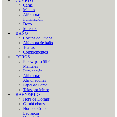
CUARTO
Cama
Mantas
Alfombras
Iluminación
Deco
Muebles
BAÑO
Cortina de Ducha
Alfombra de baño
Toallas
Complementos
OTROS
Pillow para Sillón
Manteles
Iluminación
Alfombras
Almohadones
Papel de Pared
Telas por Metro
BABY&KIDS
Hora de Dormir
Cambiadores
Hora de Comer
Lactancia