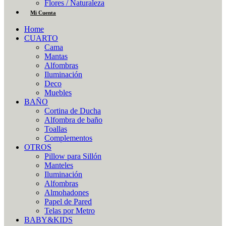
Flores / Naturaleza
Mi Cuenta
Home
CUARTO
Cama
Mantas
Alfombras
Iluminación
Deco
Muebles
BAÑO
Cortina de Ducha
Alfombra de baño
Toallas
Complementos
OTROS
Pillow para Sillón
Manteles
Iluminación
Alfombras
Almohadones
Papel de Pared
Telas por Metro
BABY&KIDS