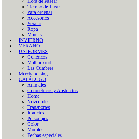
Hora de Pasear
Tiempo de Jugar
Para ordenar
Accesorios
Verano
Ropa
Mantas
INVIERNO
VERANO
UNIFORMES
Genéricos
Mallinckrodt
Las Cumbres
Merchandising
CATÁLOGO
Animales
Geométricos y Abstractos
Home
Novedades
Transportes
Juguetes
Personajes
Color
Murales
Fechas especiales