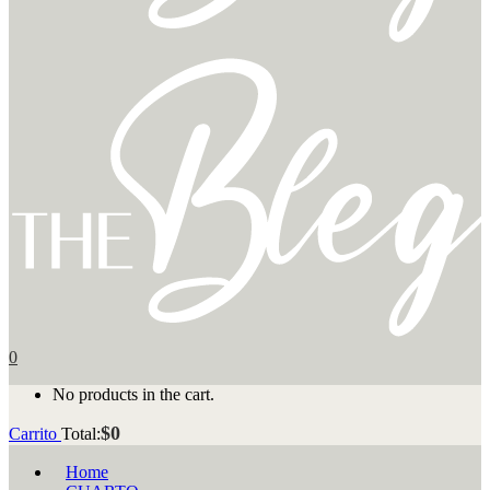
0
No products in the cart.
$
0
Carrito
Total:
Home