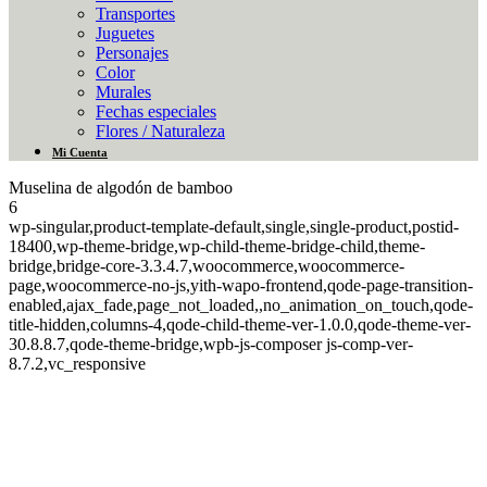
Transportes
Juguetes
Personajes
Color
Murales
Fechas especiales
Flores / Naturaleza
Mi Cuenta
Muselina de algodón de bamboo
6
wp-singular,product-template-default,single,single-product,postid-
18400,wp-theme-bridge,wp-child-theme-bridge-child,theme-
bridge,bridge-core-3.3.4.7,woocommerce,woocommerce-
page,woocommerce-no-js,yith-wapo-frontend,qode-page-transition-
enabled,ajax_fade,page_not_loaded,,no_animation_on_touch,qode-
title-hidden,columns-4,qode-child-theme-ver-1.0.0,qode-theme-ver-
30.8.8.7,qode-theme-bridge,wpb-js-composer js-comp-ver-
8.7.2,vc_responsive