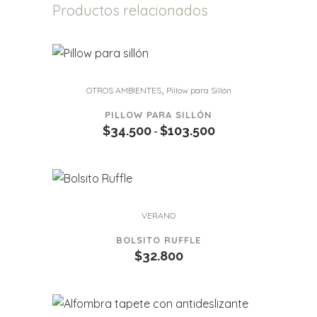
Productos relacionados
Este
,
OTROS AMBIENTES
Pillow para Sillón
producto
PILLOW PARA SILLÓN
tiene
$
34.500
$
103.500
Rango
-
múltiples
de
variantes.
precios:
Las
desde
opciones
$34.500
Este
se
VERANO
hasta
producto
pueden
BOLSITO RUFFLE
$103.500
tiene
elegir
$
32.800
múltiples
en
variantes.
la
Las
página