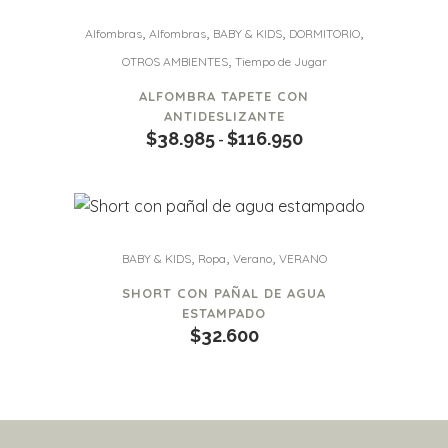
opciones
de
Este
,
,
,
,
se
Alfombras
Alfombras
BABY & KIDS
DORMITORIO
producto
producto
,
pueden
OTROS AMBIENTES
Tiempo de Jugar
tiene
elegir
ALFOMBRA TAPETE CON
múltiples
en
ANTIDESLIZANTE
variantes.
$
38.985
$
116.950
la
Rango
-
Las
página
de
opciones
de
precios:
se
producto
desde
pueden
$38.985
Este
,
,
,
BABY & KIDS
Ropa
Verano
VERANO
elegir
hasta
producto
en
SHORT CON PAÑAL DE AGUA
$116.950
tiene
ESTAMPADO
la
múltiples
$
32.600
página
variantes.
de
Las
producto
opciones
se