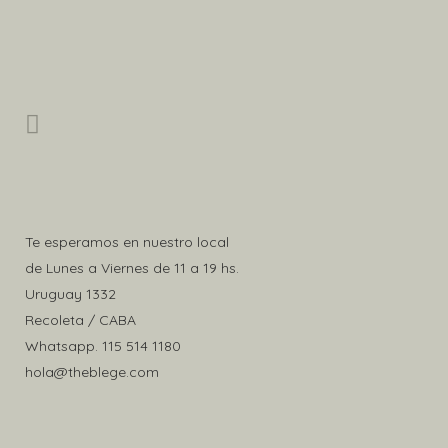
pueden
elegir
en
la
página
de
producto
Te esperamos en nuestro local
de Lunes a Viernes de 11 a 19 hs.
Uruguay 1332
Recoleta / CABA
Whatsapp.
115 514 1180
hola@theblege.com