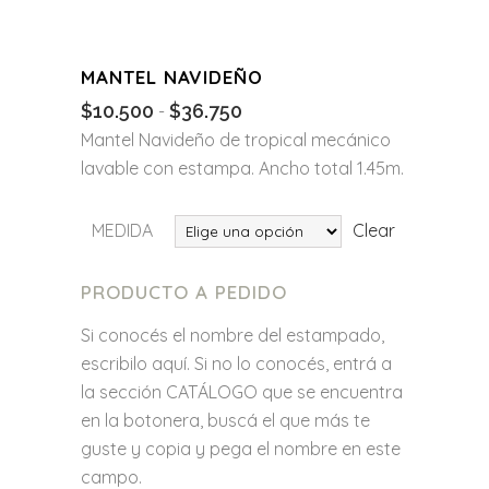
MANTEL NAVIDEÑO
$
10.500
$
36.750
Rango
-
de
Mantel Navideño de tropical mecánico
precios:
lavable con estampa. Ancho total 1.45m.
desde
$10.500
MEDIDA
Clear
hasta
$36.750
PRODUCTO A PEDIDO
Si conocés el nombre del estampado,
escribilo aquí. Si no lo conocés, entrá a
la sección CATÁLOGO que se encuentra
en la botonera, buscá el que más te
guste y copia y pega el nombre en este
campo.