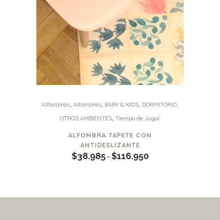
la
página
de
producto
Este
,
,
,
,
Alfombras
Alfombras
BABY & KIDS
DORMITORIO
producto
,
OTROS AMBIENTES
Tiempo de Jugar
tiene
ALFOMBRA TAPETE CON
múltiples
ANTIDESLIZANTE
variantes.
$
38.985
$
116.950
Rango
-
Las
de
opciones
precios:
se
desde
pueden
$38.985
elegir
hasta