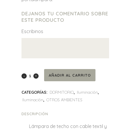
DEJANOS TU COMENTARIO SOBRE
ESTE PRODUCTO
Escribinos
Lampara
AÑADIR AL CARRITO
de
CATEGORÍAS:
DORMITORIO
,
Iluminación
,
techo
Iluminación
,
OTROS AMBIENTES
pajaritos
DESCRIPCIÓN
quantity
Lámpara de techo con cable textil y