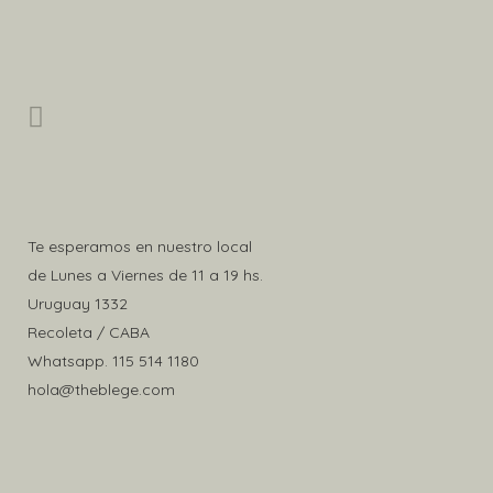
en
$116.950
la
página
de
producto
Te esperamos en nuestro local
de Lunes a Viernes de 11 a 19 hs.
Uruguay 1332
Recoleta / CABA
Whatsapp.
115 514 1180
hola@theblege.com