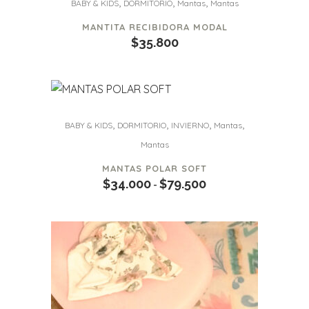
,
,
,
BABY & KIDS
DORMITORIO
Mantas
Mantas
se
hasta
pueden
MANTITA RECIBIDORA MODAL
$83.500
$
35.800
elegir
en
la
página
de
Este
,
,
,
,
BABY & KIDS
DORMITORIO
INVIERNO
Mantas
producto
producto
Mantas
tiene
MANTAS POLAR SOFT
múltiples
$
34.000
$
79.500
Rango
-
variantes.
de
Las
precios:
opciones
desde
se
$34.000
pueden
hasta
elegir
$79.500
en