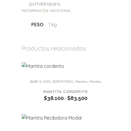
portalámpara.
INFORMACÓN ADICIONAL
PESO
1 kg
Productos relacionados
Este
,
,
,
BABY & KIDS
DORMITORIO
Mantas
Mantas
producto
MANTITA CORDERITO
tiene
$
38.100
$
83.500
Rango
-
múltiples
de
variantes.
precios:
Las
desde
opciones
$38.100